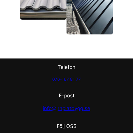
Telefon
076-167 81 77
E-post
info@jrhplatbygg.se
Följ OSS