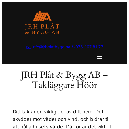
Hoppa
till
innehåll
✉️ info@jrhplatbygg.se
📞076-167 81 77
JRH Plåt & Bygg AB –
Takläggare Höör
Ditt tak är en viktig del av ditt hem. Det
skyddar mot väder och vind, och bidrar till
att hålla husets värde. Därför är det viktigt